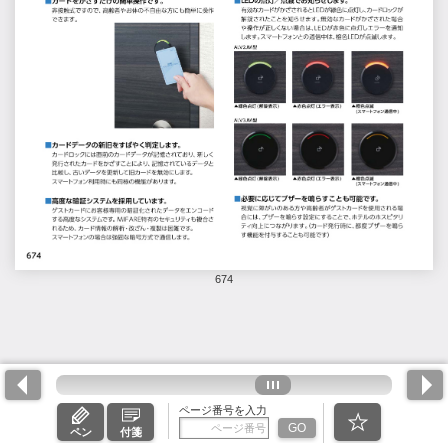
674
ページ番号を入力
GO
ペン
付箋