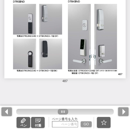
487
ページ番号を入力
GO
ペン
付箋