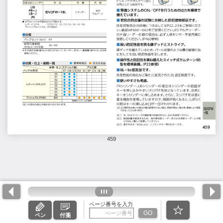
459
ページ番号を入力
GO
ペン
付箋