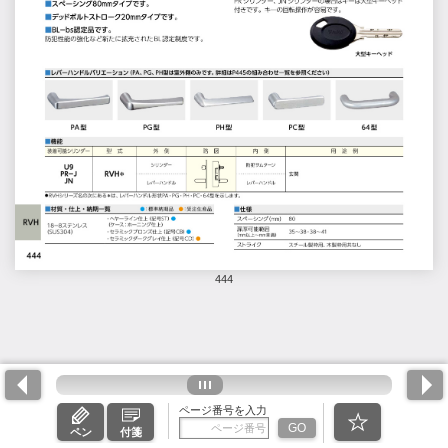
444
ページ番号を入力
GO
ペン
付箋