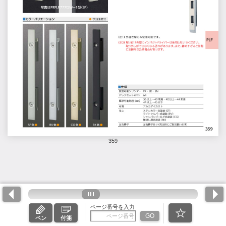
359
ページ番号を入力
GO
ペン
付箋