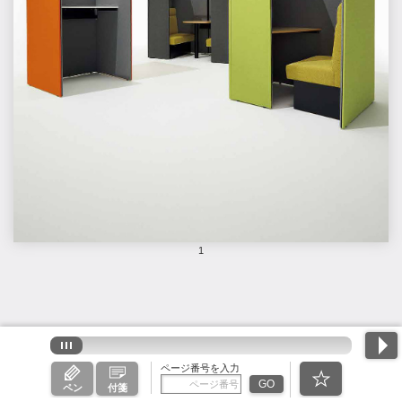
1
ページ番号を入力
GO
ペン
付箋